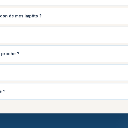
n don de mes impôts ?
 proche ?
e ?